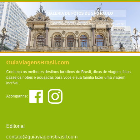
GALERIA DE FOTOS DE SÃO PAULO
Confira fotos da capital finaceira e pulsante do Brasil!
GuiaViagensBrasil.com
Conheça os melhores destinos turísticos do Brasil, dicas de viagem, fotos,
passeios hotéis e pousadas para você e sua família fazer uma viagem
incrível.
Acompanhe:
Editorial
contato@guiaviagensbrasil.com