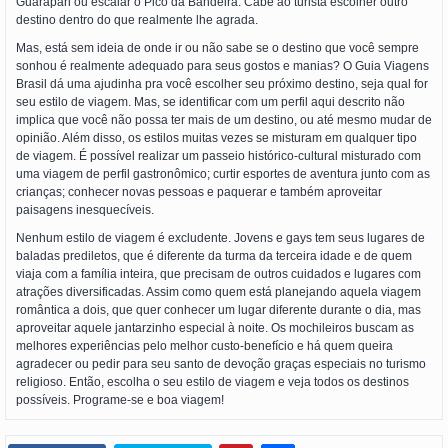
Guarapari ou escalar o Pico da Bandeira. Cabe ao turista escolher outro
destino dentro do que realmente lhe agrada.
Mas, está sem ideia de onde ir ou não sabe se o destino que você sempre
sonhou é realmente adequado para seus gostos e manias? O Guia Viagens
Brasil dá uma ajudinha pra você escolher seu próximo destino, seja qual for
seu estilo de viagem. Mas, se identificar com um perfil aqui descrito não
implica que você não possa ter mais de um destino, ou até mesmo mudar de
opinião. Além disso, os estilos muitas vezes se misturam em qualquer tipo
de viagem. É possível realizar um passeio histórico-cultural misturado com
uma viagem de perfil gastronômico; curtir esportes de aventura junto com as
crianças; conhecer novas pessoas e paquerar e também aproveitar
paisagens inesquecíveis.
Nenhum estilo de viagem é excludente. Jovens e gays tem seus lugares de
baladas prediletos, que é diferente da turma da terceira idade e de quem
viaja com a família inteira, que precisam de outros cuidados e lugares com
atrações diversificadas. Assim como quem está planejando aquela viagem
romântica a dois, que quer conhecer um lugar diferente durante o dia, mas
aproveitar aquele jantarzinho especial à noite. Os mochileiros buscam as
melhores experiências pelo melhor custo-benefício e há quem queira
agradecer ou pedir para seu santo de devoção graças especiais no turismo
religioso. Então, escolha o seu estilo de viagem e veja todos os destinos
possíveis. Programe-se e boa viagem!