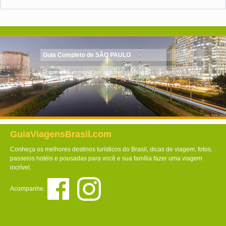
Guia Completo de SÃO PAULO
O que você encontra por aqui são várias opções de turismo e lazer.
GuiaViagensBrasil.com
Conheça os melhores destinos turísticos do Brasil, dicas de viagem, fotos,
passeios hotéis e pousadas para você e sua família fazer uma viagem
incrível.
Acompanhe: