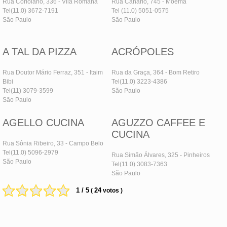
Rua Coriolano, 336 - Vila Romana
Rua Canário, 745 - Moema
Tel(11.0) 3672-7191
Tel (11.0) 5051-0575
São Paulo
São Paulo
A TAL DA PIZZA
ACRÓPOLES
Rua Doutor Mário Ferraz, 351 - Itaim
Rua da Graça, 364 - Bom Retiro
Bibi
Tel(11.0) 3223-4386
Tel(11) 3079-3599
São Paulo
São Paulo
AGELLO CUCINA
AGUZZO CAFFEE E
CUCINA
Rua Sônia Ribeiro, 33 - Campo Belo
Tel(11.0) 5096-2979
Rua Simão Álvares, 325 - Pinheiros
São Paulo
Tel(11.0) 3083-7363
São Paulo
1 / 5
24
(
votos )