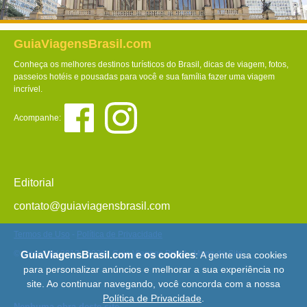
GuiaViagensBrasil.com
Conheça os melhores destinos turísticos do Brasil, dicas de viagem, fotos,
passeios hotéis e pousadas para você e sua família fazer uma viagem
incrível.
Acompanhe:
Editorial
contato@guiaviagensbrasil.com
Termos de Uso
-
Política de Privacidade
GuiaViagensBrasil.com e os cookies
© Copyright 2013 - 2026 - Guia Viagens Brasil -
Mapa do Site
: A gente usa cookies
para personalizar anúncios e melhorar a sua experiência no
site. Ao continuar navegando, você concorda com a nossa
Política de Privacidade
.
Nenhuma obra deste site