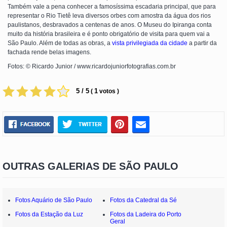
Também vale a pena conhecer a famosíssima escadaria principal, que para
representar o Rio Tietê leva diversos orbes com amostra da água dos rios
paulistanos, desbravados a centenas de anos. O Museu do Ipiranga conta
muito da história brasileira e é ponto obrigatório de visita para quem vai a
São Paulo. Além de todas as obras, a
vista privilegiada da cidade
a partir da
fachada rende belas imagens.
Fotos: © Ricardo Junior / www.ricardojuniorfotografias.com.br
5 / 5
1
(
votos )
OUTRAS GALERIAS DE SÃO PAULO
Fotos Aquário de São Paulo
Fotos da Catedral da Sé
Fotos da Estação da Luz
Fotos da Ladeira do Porto
Geral