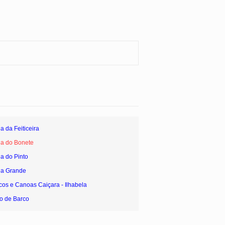
a da Feiticeira
ia do Bonete
ia do Pinto
ia Grande
cos e Canoas Caiçara - Ilhabela
o de Barco