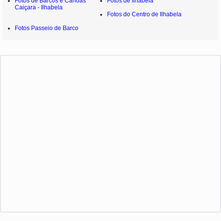
Fotos de Barcos e Canoas
Fotos de Ilhabela
Caiçara - Ilhabela
Fotos do Centro de Ilhabela
Fotos Passeio de Barco