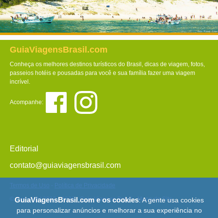
GuiaViagensBrasil.com
Conheça os melhores destinos turísticos do Brasil, dicas de viagem, fotos,
passeios hotéis e pousadas para você e sua família fazer uma viagem
incrível.
Acompanhe:
Editorial
contato@guiaviagensbrasil.com
Termos de Uso
-
Política de Privacidade
© Copyright 2013 - 2026 - Guia Viagens Brasil -
Mapa do Site
GuiaViagensBrasil.com e os cookies
: A gente usa cookies
para personalizar anúncios e melhorar a sua experiência no