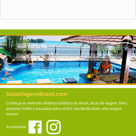
Hotel Villa do Mar
Único localizado frente ao Mar no Centro da Praia de Balneário Camboriú
GuiaViagensBrasil.com
Conheça os melhores destinos turísticos do Brasil, dicas de viagem, fotos,
passeios hotéis e pousadas para você e sua família fazer uma viagem
incrível.
Acompanhe: