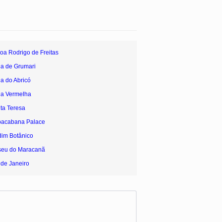
oa Rodrigo de Freitas
ia de Grumari
ia do Abricó
ia Vermelha
ta Teresa
pacabana Palace
dim Botânico
seu do Maracanã
 de Janeiro