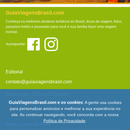
GuiaViagensBrasil.com
Conheça os melhores destinos turísticos do Brasil, dicas de viagem, fotos,
passeios hotéis e pousadas para você e sua família fazer uma viagem
incrível.
Acompanhe:
Editorial
contato@guiaviagensbrasil.com
Termos de Uso
-
Política de Privacidade
© Copyright 2013 - 2026 - Guia Viagens Brasil -
Mapa do Site
GuiaViagensBrasil.com e os cookies
: A gente usa cookies
para personalizar anúncios e melhorar a sua experiência no
site. Ao continuar navegando, você concorda com a nossa
Política de Privacidade
.
Nenhuma obra deste site
poderá ser utilizada, copiada, publicada e/ou manipulada sem a prévia e