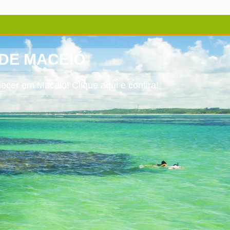
DE MACEIÓ
cer em Maceió! Clique aqui e confira!