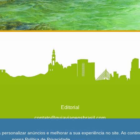
Editorial
contato@guiaviagensbrasil.com
Termos de Uso
-
Política de Privacidade
a personalizar anúncios e melhorar a sua experiência no site. Ao con
nossa
Política de Privacidade
.
© Copyright 2013 - 2026 - Guia Viagens Brasil -
Mapa do Site