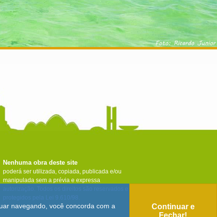
Nenhuma obra deste site
poderá ser utilizada, copiada, publicada e/ou
manipulada sem a prévia e expressa
autorização. Todos os direitos são reservados e
protegidos pela Lei 9.610/98.
tinuar navegando, você concorda com a
Continuar e
Fechar!