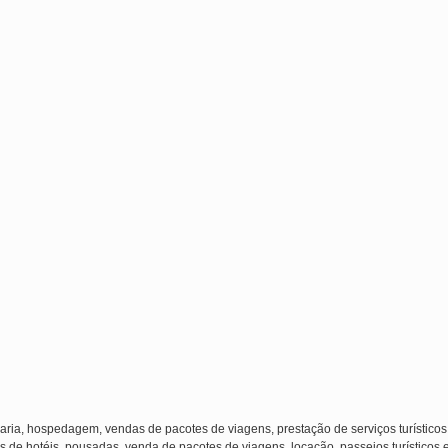
laria, hospedagem, vendas de pacotes de viagens, prestação de serviços turísticos
s de hotéis, pousadas, venda de pacotes de viagens, locação, passeios turísticos 