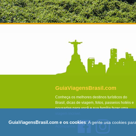
GuiaViagensBrasil.com
Conheça os melhores destinos turísticos do
Brasil, dicas de viagem, fotos, passeios hotéis e
pousadas para você e sua família fazer uma
viagem incrível.
GuiaViagensBrasil.com e os cookies
: A gente usa cookies par
Acompanhe: