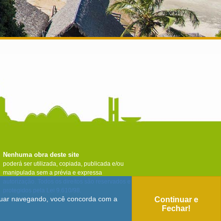
Nenhuma obra deste site
poderá ser utilizada, copiada, publicada e/ou
manipulada sem a prévia e expressa
autorização. Todos os direitos são reservados e
protegidos pela Lei 9.610/98.
tinuar navegando, você concorda com a
Continuar e
Fechar!
🛈
Anuncie