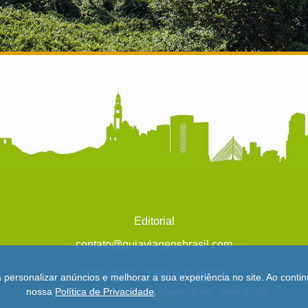
Editorial
contato@guiaviagensbrasil.com
Termos de Uso
-
Política de Privacidade
a personalizar anúncios e melhorar a sua experiência no site. Ao con
nossa
Política de Privacidade
.
© Copyright 2013 - 2026 - Guia Viagens Brasil -
Mapa do Site