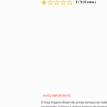
2 / 5
6
(
votos )
↓ AVISO IMPORTANTE:
O Guia Viagens Brasil não presta serviços de hote
anunciantes, tampouco realiza serviços de reserva