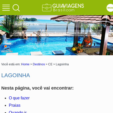
Hotel Villa do Mar
Único localizado frente ao Mar no Centro da Praia de Balneário Camboriú
Você está em:
Home
>
Destinos
> CE > Lagoinha
LAGOINHA
Nesta página, você vai encontrar:
O que fazer
Praias
Quando ir