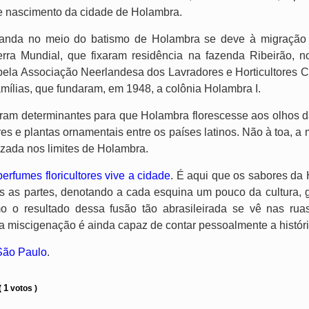
e nascimento da cidade de Holambra.
landa no meio do batismo de Holambra se deve à migração 
ra Mundial, que fixaram residência na fazenda Ribeirão, 
ela Associação Neerlandesa dos Lavradores e Horticultores Cat
mílias, que fundaram, em 1948, a colônia Holambra I.
ram determinantes para que Holambra florescesse aos olhos 
res e plantas ornamentais entre os países latinos. Não à toa, a 
izada nos limites de Holambra.
erfumes floricultores vive a cidade
. É aqui que os sabores da
das as partes, denotando a cada esquina um pouco da cultura, g
 o resultado dessa fusão tão abrasileirada se vê nas ruas
a miscigenação é ainda capaz de contar pessoalmente a histór
São Paulo
.
1
(
votos )