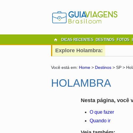
DICAS RECENTES
DESTINOS
FOTOS
Explore Holambra:
Você está em:
Home
>
Destinos
> SP > Ho
HOLAMBRA
Nesta página, você v
O que fazer
Quando ir
Veja também: