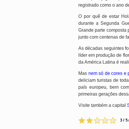
registrado como o ano d
O por quê de estar Ho
durante a Segunda Guer
Grande parte composta p
junto com centenas de fa
As décadas seguintes fo
líder em produção de flo
da América Latina é real
Mas
nem só de cores e p
deliciam turistas de to
país europeu, bem como
primeiras gerações dess
Visite também a capital
3 / 5