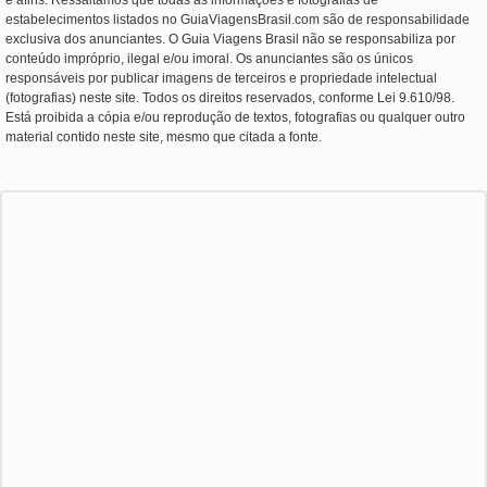
e afins. Ressaltamos que todas as informações e fotografias de
estabelecimentos listados no GuiaViagensBrasil.com são de responsabilidade
exclusiva dos anunciantes. O Guia Viagens Brasil não se responsabiliza por
conteúdo impróprio, ilegal e/ou imoral. Os anunciantes são os únicos
responsáveis por publicar imagens de terceiros e propriedade intelectual
(fotografias) neste site. Todos os direitos reservados, conforme Lei 9.610/98.
Está proibida a cópia e/ou reprodução de textos, fotografias ou qualquer outro
material contido neste site, mesmo que citada a fonte.