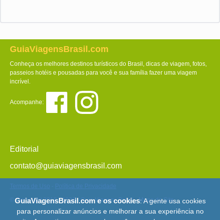
GuiaViagensBrasil.com
Conheça os melhores destinos turísticos do Brasil, dicas de viagem, fotos,
passeios hotéis e pousadas para você e sua família fazer uma viagem
incrível.
Acompanhe:
Editorial
contato@guiaviagensbrasil.com
Termos de Uso
-
Política de Privacidade
© Copyright 2013 - 2026 - Guia Viagens Brasil -
Mapa do Site
GuiaViagensBrasil.com e os cookies
: A gente usa cookies
para personalizar anúncios e melhorar a sua experiência no