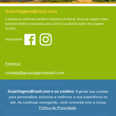
GuiaViagensBrasil.com
Conheça os melhores destinos turísticos do Brasil, dicas de viagem, fotos,
passeios hotéis e pousadas para você e sua família fazer uma viagem
incrível.
Acompanhe:
Editorial
contato@guiaviagensbrasil.com
Termos de Uso
-
Política de Privacidade
© Copyright 2013 - 2026 - Guia Viagens Brasil -
Mapa do Site
GuiaViagensBrasil.com e os cookies
: A gente usa cookies
para personalizar anúncios e melhorar a sua experiência no
site. Ao continuar navegando, você concorda com a nossa
Política de Privacidade
.
Nenhuma obra deste site
poderá ser utilizada, copiada, publicada e/ou manipulada sem a prévia e