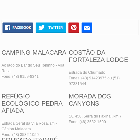
CAMPING MALACARA
COSTÃO DA
FORTALEZA LODGE
Ao lado do Bar do Seu Toninho - Vila
Rosa
Estrada do Churriado
Fone: (48) 9159-8341
Fones: (48) 91423975 ou (51)
97331544
REFÚGIO
MORADA DOS
ECOLÓGICO PEDRA
CANYONS
AFIADA
SC 450, Serra do Faxinal, km 7
Fone: (48) 3532-1590
Estrada Geral da Vila Rosa, s/n -
Cânion Malacara
Fone: (48) 3532-1059