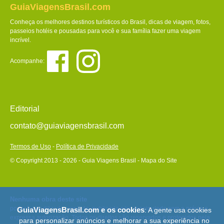
GuiaViagensBrasil.com
Conheça os melhores destinos turísticos do Brasil, dicas de viagem, fotos,
passeios hotéis e pousadas para você e sua família fazer uma viagem
incrível.
Acompanhe:
Editorial
contato@guiaviagensbrasil.com
Termos de Uso
-
Política de Privacidade
© Copyright 2013 - 2026 - Guia Viagens Brasil -
Mapa do Site
Nenhuma obra deste site
poderá ser utilizada, copiada, publicada e/ou manipulada sem a prévia e
GuiaViagensBrasil.com e os cookies
: A gente usa cookies
expressa autorização. Todos os direitos são reservados e protegidos pela
para personalizar anúncios e melhorar a sua experiência no