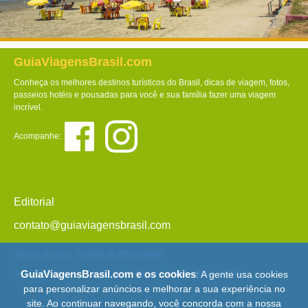
GuiaViagensBrasil.com
Conheça os melhores destinos turísticos do Brasil, dicas de viagem, fotos,
passeios hotéis e pousadas para você e sua família fazer uma viagem
incrível.
Acompanhe:
Editorial
contato@guiaviagensbrasil.com
Termos de Uso
-
Política de Privacidade
© Copyright 2013 - 2026 - Guia Viagens Brasil -
Mapa do Site
GuiaViagensBrasil.com e os cookies
: A gente usa cookies
para personalizar anúncios e melhorar a sua experiência no
site. Ao continuar navegando, você concorda com a nossa