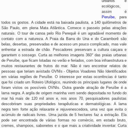
urbanos e
ecológicos,
assim é
Peruíbe
, para
todos os gostos. A cidade está na baixada paulista, a 140 quilômetros de
São Paulo, em plena Mata Atlântica. Comece o passeio pelas atrações
naturais. O tour de canoa pelo Rio Perequê é um agradável momento de
contato com a natureza. A Praia da Barra do Una e do Caramborê são
belas, desertas, preservadas e de acesso um pouco complicado, mas vale
enfrentar a estrada de chão. Pescadores preservam a cultura caiçara e
garantem o sossego. Curta as melhores imagens 360° das praias urbanas
de Peruíbe, que ficam lotadas no verão e feriados, com boa infraestrutura e
muitos restaurantes de frutos do mar. Não é raro encontrar relatos de
pessoas que teriam avistado OVNIs - Objetos Voadores Não Identificados
em várias regiões de Peruíbe. O interesse por estas ocorrências é tanto
que foi criado um Roteiro Ufológico, reunindo os principais lugares de onde
foram vistos os possíveis OVNIs. Outra grande atração de Peruíbe é a
lama negra. A argila de origem marinha vem sendo depositada no fundo do
mar há mais de 120 mil anos e, nos anos 70, pesquisadores paulistas
descobriram suas propriedades terapêuticas e dermatológicas. A lama
negra tem forte ação relaxante e rejuvenescedora, uma vez que evita o
acúmulo de radicais livres. Uma jazida de 5 hectares faz a extração. Ela
pode ser encontrada de várias formas no comércio, em estado bruto,
cremes, shampoos, sabonetes e o que mais a criatividade inventar. Curta