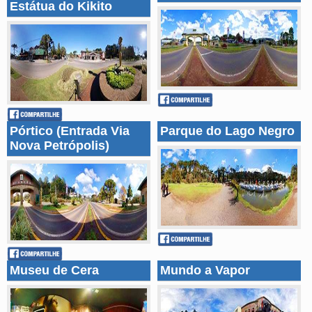
Estátua do Kikito
Pórtico (Entrada Via
Parque do Lago Negro
Nova Petrópolis)
Museu de Cera
Mundo a Vapor