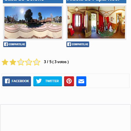
3 / 5
3
(
votos )