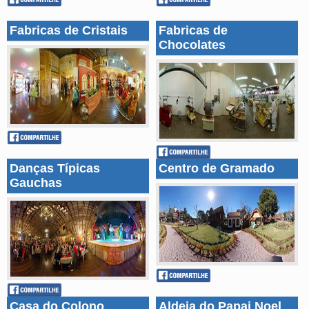
Fabricas de Cristais
Fabricas de
Chocolates
Danças Típicas
Centro de Gramado
Gauchas
Casa do Colono
Aldeia do Papai Noel