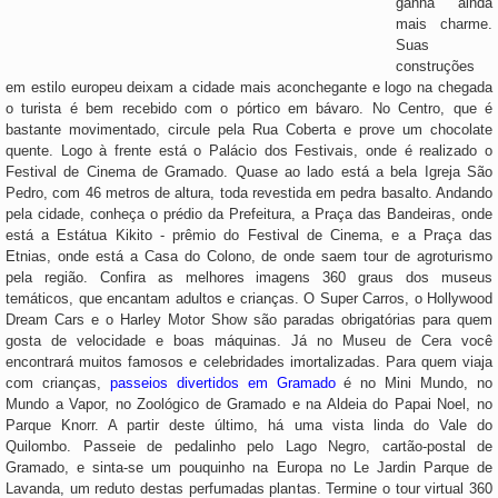
ganha ainda
mais charme.
Suas
construções
em estilo europeu deixam a cidade mais aconchegante e logo na chegada
o turista é bem recebido com o pórtico em bávaro. No Centro, que é
bastante movimentado, circule pela Rua Coberta e prove um chocolate
quente. Logo à frente está o Palácio dos Festivais, onde é realizado o
Festival de Cinema de Gramado. Quase ao lado está a bela Igreja São
Pedro, com 46 metros de altura, toda revestida em pedra basalto. Andando
pela cidade, conheça o prédio da Prefeitura, a Praça das Bandeiras, onde
está a Estátua Kikito - prêmio do Festival de Cinema, e a Praça das
Etnias, onde está a Casa do Colono, de onde saem tour de agroturismo
pela região. Confira as melhores imagens 360 graus dos museus
temáticos, que encantam adultos e crianças. O Super Carros, o Hollywood
Dream Cars e o Harley Motor Show são paradas obrigatórias para quem
gosta de velocidade e boas máquinas. Já no Museu de Cera você
encontrará muitos famosos e celebridades imortalizadas. Para quem viaja
com crianças,
passeios divertidos em Gramado
é no Mini Mundo, no
Mundo a Vapor, no Zoológico de Gramado e na Aldeia do Papai Noel, no
Parque Knorr. A partir deste último, há uma vista linda do Vale do
Quilombo. Passeie de pedalinho pelo Lago Negro, cartão-postal de
Gramado, e sinta-se um pouquinho na Europa no Le Jardin Parque de
Lavanda, um reduto destas perfumadas plantas. Termine o tour virtual 360