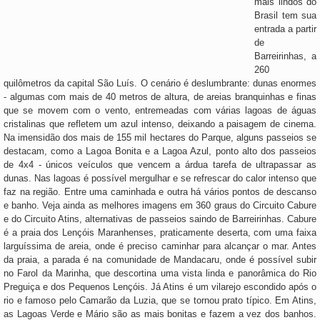
mais lindos do
Brasil tem sua
entrada a partir
de
Barreirinhas, a
260
quilômetros da capital São Luís. O cenário é deslumbrante: dunas enormes
- algumas com mais de 40 metros de altura, de areias branquinhas e finas
que se movem com o vento, entremeadas com várias lagoas de águas
cristalinas que refletem um azul intenso, deixando a paisagem de cinema.
Na imensidão dos mais de 155 mil hectares do Parque, alguns passeios se
destacam, como a Lagoa Bonita e a Lagoa Azul, ponto alto dos passeios
de 4x4 - únicos veículos que vencem a árdua tarefa de ultrapassar as
dunas. Nas lagoas é possível mergulhar e se refrescar do calor intenso que
faz na região. Entre uma caminhada e outra há vários pontos de descanso
e banho. Veja ainda as melhores imagens em 360 graus do Circuito Cabure
e do Circuito Atins, alternativas de passeios saindo de Barreirinhas. Cabure
é a praia dos Lençóis Maranhenses, praticamente deserta, com uma faixa
larguíssima de areia, onde é preciso caminhar para alcançar o mar. Antes
da praia, a parada é na comunidade de Mandacaru, onde é possível subir
no Farol da Marinha, que descortina uma vista linda e panorâmica do Rio
Preguiça e dos Pequenos Lençóis. Já Atins é um vilarejo escondido após o
rio e famoso pelo Camarão da Luzia, que se tornou prato típico. Em Atins,
as Lagoas Verde e Mário são as mais bonitas e fazem a vez dos banhos.