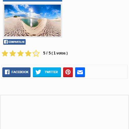
5 / 5
1
(
votos )