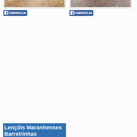
Lençóis Maranhenses
Barreirinhas