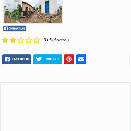
3 / 5
6
(
votos )