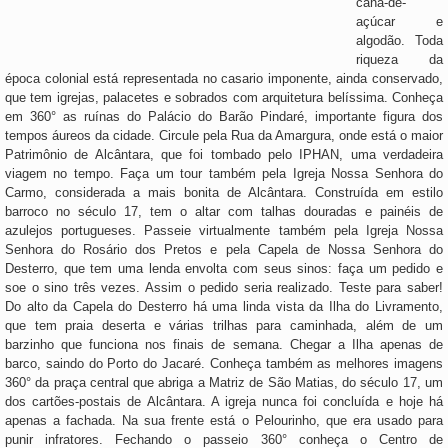
cana-de-
açúcar e
algodão. Toda
riqueza da
época colonial está representada no casario imponente, ainda conservado,
que tem igrejas, palacetes e sobrados com arquitetura belíssima. Conheça
em 360° as ruínas do Palácio do Barão Pindaré, importante figura dos
tempos áureos da cidade. Circule pela Rua da Amargura, onde está o maior
Patrimônio de Alcântara, que foi tombado pelo IPHAN, uma verdadeira
viagem no tempo. Faça um tour também pela Igreja Nossa Senhora do
Carmo, considerada a mais bonita de Alcântara. Construída em estilo
barroco no século 17, tem o altar com talhas douradas e painéis de
azulejos portugueses. Passeie virtualmente também pela Igreja Nossa
Senhora do Rosário dos Pretos e pela Capela de Nossa Senhora do
Desterro, que tem uma lenda envolta com seus sinos: faça um pedido e
soe o sino três vezes. Assim o pedido seria realizado. Teste para saber!
Do alto da Capela do Desterro há uma linda vista da Ilha do Livramento,
que tem praia deserta e várias trilhas para caminhada, além de um
barzinho que funciona nos finais de semana. Chegar a Ilha apenas de
barco, saindo do Porto do Jacaré. Conheça também as melhores imagens
360° da praça central que abriga a Matriz de São Matias, do século 17, um
dos cartões-postais de Alcântara. A igreja nunca foi concluída e hoje há
apenas a fachada. Na sua frente está o Pelourinho, que era usado para
punir infratores. Fechando o passeio 360° conheça o Centro de