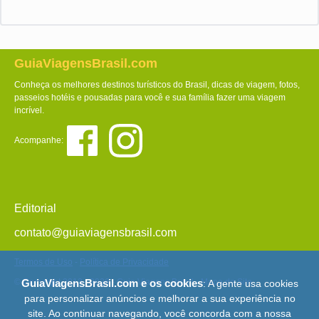
GuiaViagensBrasil.com
Conheça os melhores destinos turísticos do Brasil, dicas de viagem, fotos,
passeios hotéis e pousadas para você e sua família fazer uma viagem
incrível.
Acompanhe:
Editorial
contato@guiaviagensbrasil.com
Termos de Uso
-
Política de Privacidade
© Copyright 2013 - 2026 - Guia Viagens Brasil -
Mapa do Site
GuiaViagensBrasil.com e os cookies
: A gente usa cookies
para personalizar anúncios e melhorar a sua experiência no
site. Ao continuar navegando, você concorda com a nossa