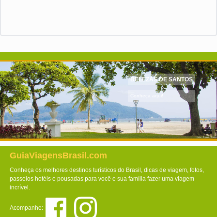
BELEZAS DE SANTOS
Conheça aqui!
GuiaViagensBrasil.com
Conheça os melhores destinos turísticos do Brasil, dicas de viagem, fotos,
passeios hotéis e pousadas para você e sua família fazer uma viagem
incrível.
Acompanhe: