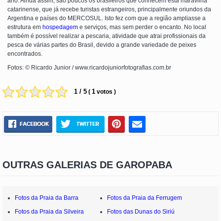
ano. Ainda assim, são poucos os brasileiros que conhecem esta maravilha
catarinense, que já recebe turistas estrangeiros, principalmente oriundos da
Argentina e países do MERCOSUL. Isto fez com que a região ampliasse a
estrutura em
hospedagem
e serviços, mas sem perder o encanto. No local
também é possível realizar a pescaria, atividade que atrai profissionais da
pesca de várias partes do Brasil, devido a grande variedade de peixes
encontrados.
Fotos: © Ricardo Junior / www.ricardojuniorfotografias.com.br
1 / 5
1
(
votos )
OUTRAS GALERIAS DE GAROPABA
Fotos da Praia da Barra
Fotos da Praia da Ferrugem
Fotos da Praia da Silveira
Fotos das Dunas do Siriú