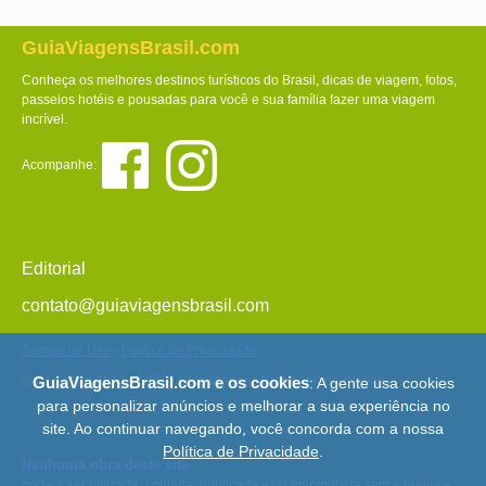
GuiaViagensBrasil.com
Conheça os melhores destinos turísticos do Brasil, dicas de viagem, fotos,
passeios hotéis e pousadas para você e sua família fazer uma viagem
incrível.
Acompanhe:
Editorial
contato@guiaviagensbrasil.com
Termos de Uso
-
Política de Privacidade
© Copyright 2013 - 2026 - Guia Viagens Brasil -
Mapa do Site
GuiaViagensBrasil.com e os cookies
: A gente usa cookies
para personalizar anúncios e melhorar a sua experiência no
site. Ao continuar navegando, você concorda com a nossa
Política de Privacidade
.
Nenhuma obra deste site
poderá ser utilizada, copiada, publicada e/ou manipulada sem a prévia e