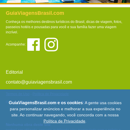
GuiaViagensBrasil.com
Conheça os melhores destinos turísticos do Brasil, dicas de viagem, fotos,
passeios hotéis e pousadas para você e sua família fazer uma viagem
incrível.
Acompanhe:
Editorial
contato@guiaviagensbrasil.com
Termos de Uso
-
Política de Privacidade
© Copyright 2013 - 2026 - Guia Viagens Brasil -
Mapa do Site
GuiaViagensBrasil.com e os cookies
: A gente usa cookies
para personalizar anúncios e melhorar a sua experiência no
site. Ao continuar navegando, você concorda com a nossa
Política de Privacidade
.
Nenhuma obra deste site
poderá ser utilizada, copiada, publicada e/ou manipulada sem a prévia e