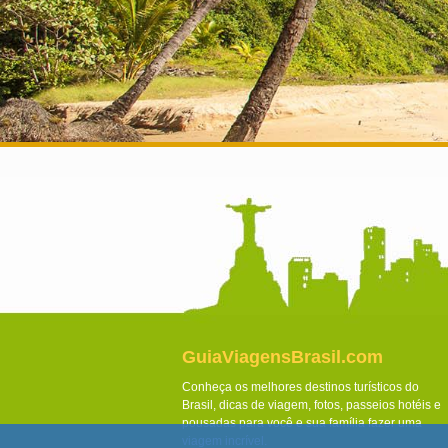
GuiaViagensBrasil.com
Conheça os melhores destinos turísticos do
Brasil, dicas de viagem, fotos, passeios hotéis e
pousadas para você e sua família fazer uma
viagem incrível.