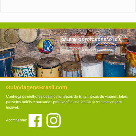
GALERIA DE FOTOS DE SÃO LUÍS
Aproveite e veja fotos incríveis!
GuiaViagensBrasil.com
Conheça os melhores destinos turísticos do Brasil, dicas de viagem, fotos,
passeios hotéis e pousadas para você e sua família fazer uma viagem
incrível.
Acompanhe: