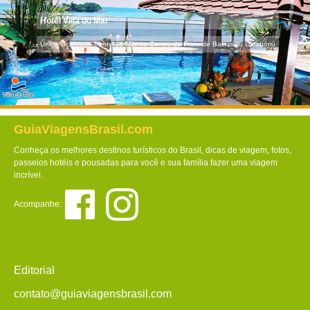
Hotel Villa do Mar
Único localizado frente ao Mar no Centro da Praia de Balneário Camboriú
GuiaViagensBrasil.com
Conheça os melhores destinos turísticos do Brasil, dicas de viagem, fotos,
passeios hotéis e pousadas para você e sua família fazer uma viagem
incrível.
Acompanhe:
Editorial
contato@guiaviagensbrasil.com