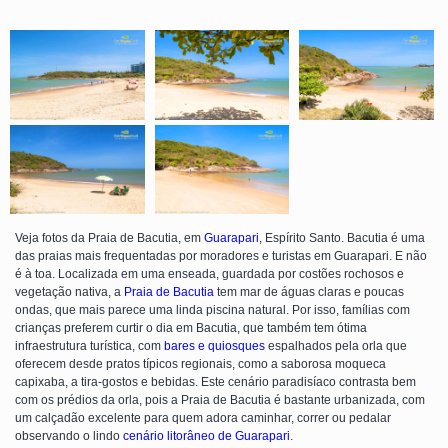
Veja fotos da Praia de Bacutia, em
Guarapari
, Espírito Santo. Bacutia é uma
das praias mais frequentadas por moradores e turistas em Guarapari. E não
é à toa. Localizada em uma enseada, guardada por costões rochosos e
vegetação nativa, a
Praia de Bacutia
tem mar de águas claras e poucas
ondas, que mais parece uma linda piscina natural. Por isso, famílias com
crianças preferem curtir o dia em Bacutia, que também tem ótima
infraestrutura turística, com
bares e quiosques
espalhados pela orla que
oferecem desde pratos típicos regionais, como a saborosa moqueca
capixaba, a tira-gostos e bebidas. Este cenário paradisíaco contrasta bem
com os prédios da orla, pois a Praia de Bacutia é bastante urbanizada, com
um calçadão excelente para quem adora caminhar, correr ou pedalar
observando o lindo
cenário litorâneo de Guarapari
.