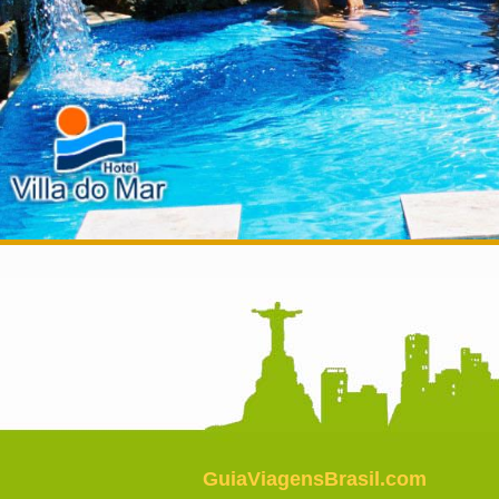
GuiaViagensBrasil.com