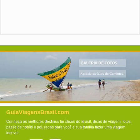
GALERIA DE FOTOS
Aprecie as fotos de Cumbuco!
GuiaViagensBrasil.com
Conheça os melhores destinos turísticos do Brasil, dicas de viagem, fotos,
passeios hotéis e pousadas para você e sua família fazer uma viagem
incrível.