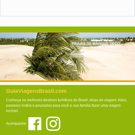
PRAIAS DE MANGUE SECO
Clique aqui!
GuiaViagensBrasil.com
Conheça os melhores destinos turísticos do Brasil, dicas de viagem, fotos,
passeios hotéis e pousadas para você e sua família fazer uma viagem
incrível.
Acompanhe: