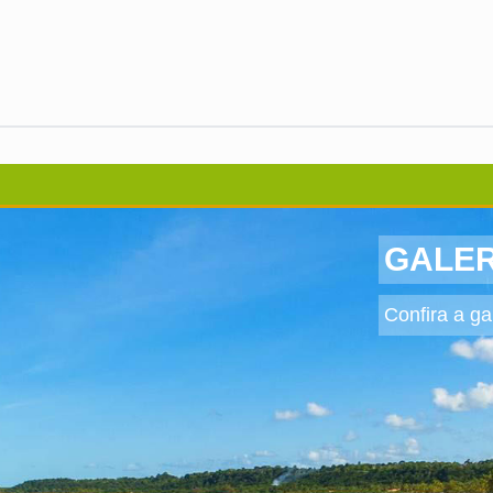
GALER
Confira a ga