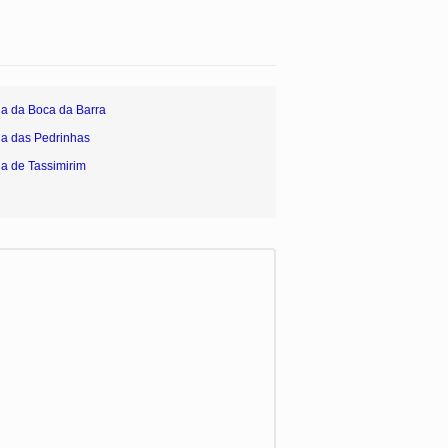
ia da Boca da Barra
ia das Pedrinhas
ia de Tassimirim