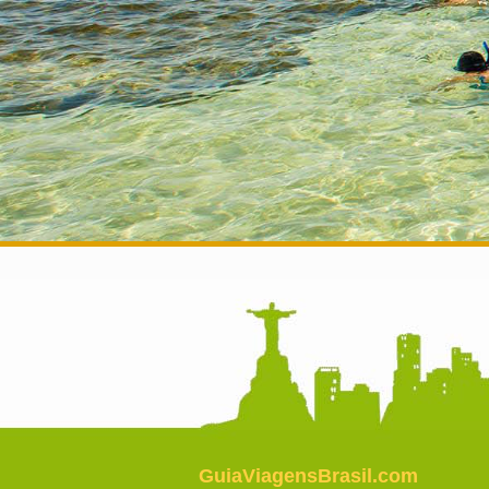
GuiaViagensBrasil.com