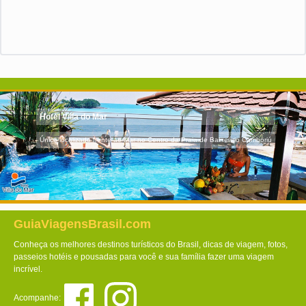
Hotel Villa do Mar
Único localizado frente ao Mar no Centro da Praia de Balneário Camboriú
GuiaViagensBrasil.com
Conheça os melhores destinos turísticos do Brasil, dicas de viagem, fotos,
passeios hotéis e pousadas para você e sua família fazer uma viagem
incrível.
Acompanhe: