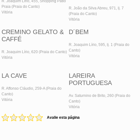
R. Joaquim Lírio, 455, Shopping Pátio
Praia (Praia do Canto)
R. João da Silva Abreu, 971, lj. 7
Vitória
(Praia do Canto)
Vitória
CREMINO GELATO &
D´BEM
CAFFÉ
R. Joaquim Lírio, 595, lj. 1 (Praia do
Canto)
R. Joaquim Lírio, 620 (Praia do Canto)
Vitória
Vitória
LA CAVE
LAREIRA
PORTUGUESA
R. Affonso Cláudio, 259-A (Praia do
Canto)
Av. Saturnino de Brito, 260 (Praia do
Vitória
Canto)
Vitória
Avalie esta página