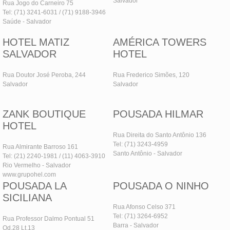
Salvador
Rua Jogo do Carneiro 75
Tel: (71) 3241-6031 / (71) 9188-3946
Saúde - Salvador
HOTEL MATIZ
AMÉRICA TOWERS
SALVADOR
HOTEL
Rua Doutor José Peroba, 244
Rua Frederico Simões, 120
Salvador
Salvador
ZANK BOUTIQUE
POUSADA HILMAR
HOTEL
Rua Direita do Santo Antônio 136
Tel: (71) 3243-4959
Rua Almirante Barroso 161
Santo Antônio - Salvador
Tel: (21) 2240-1981 / (11) 4063-3910
Rio Vermelho - Salvador
www.grupohel.com
POUSADA LA
POUSADA O NINHO
SICILIANA
Rua Afonso Celso 371
Tel: (71) 3264-6952
Rua Professor Dalmo Pontual 51
Barra - Salvador
Qd.28 Lt.13