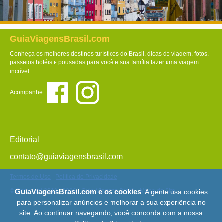
GuiaViagensBrasil.com
Conheça os melhores destinos turísticos do Brasil, dicas de viagem, fotos,
passeios hotéis e pousadas para você e sua família fazer uma viagem
incrível.
Acompanhe:
Editorial
contato@guiaviagensbrasil.com
Termos de Uso
-
Política de Privacidade
© Copyright 2013 - 2026 - Guia Viagens Brasil -
Mapa do Site
GuiaViagensBrasil.com e os cookies
: A gente usa cookies
para personalizar anúncios e melhorar a sua experiência no
site. Ao continuar navegando, você concorda com a nossa