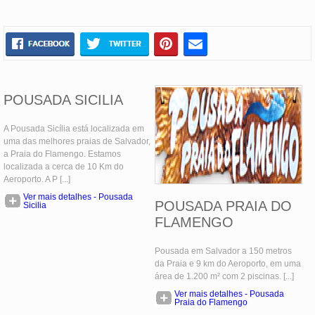
POUSADA SICILIA
A Pousada Sicília está localizada em
uma das melhores praias de Salvador,
a Praia do Flamengo. Estamos
localizada a cerca de 10 Km do
Aeroporto. A P [...]
Ver mais detalhes - Pousada
POUSADA PRAIA DO
Sicilia
FLAMENGO
Pousada em Salvador a 150 metros
da Praia e 9 km do Aeroporto, em uma
área de 1.200 m² com 2 piscinas. [...]
Ver mais detalhes - Pousada
Praia do Flamengo