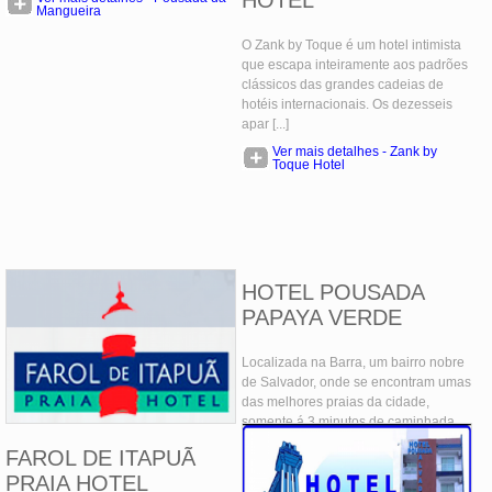
Mangueira
O Zank by Toque é um hotel intimista
que escapa inteiramente aos padrões
clássicos das grandes cadeias de
hotéis internacionais. Os dezesseis
apar [...]
Ver mais detalhes - Zank by
Toque Hotel
HOTEL POUSADA
PAPAYA VERDE
Localizada na Barra, um bairro nobre
de Salvador, onde se encontram umas
das melhores praias da cidade,
somente á 3 minutos de caminhada
até a prime [...]
FAROL DE ITAPUÃ
Ver mais detalhes - Hotel
PRAIA HOTEL
Pousada Papaya Verde