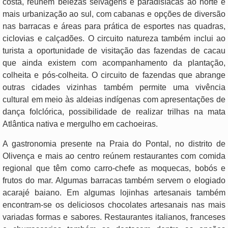
costa, reúnem belezas selvagens e paradisíacas ao norte e
mais urbanização ao sul, com cabanas e opções de diversão
nas barracas e áreas para prática de esportes nas quadras,
ciclovias e calçadões. O circuito natureza também inclui ao
turista a oportunidade de visitação das fazendas de cacau
que ainda existem com acompanhamento da plantação,
colheita e pós-colheita. O circuito de fazendas que abrange
outras cidades vizinhas também permite uma vivência
cultural em meio às aldeias indígenas com apresentações de
dança folclórica, possibilidade de realizar trilhas na mata
Atlântica nativa e mergulho em cachoeiras.
A gastronomia presente na Praia do Pontal, no distrito de
Olivença e mais ao centro reúnem restaurantes com comida
regional que têm como carro-chefe as moquecas, bobós e
frutos do mar. Algumas barracas também servem o elogiado
acarajé baiano. Em algumas lojinhas artesanais também
encontram-se os deliciosos chocolates artesanais nas mais
variadas formas e sabores. Restaurantes italianos, franceses