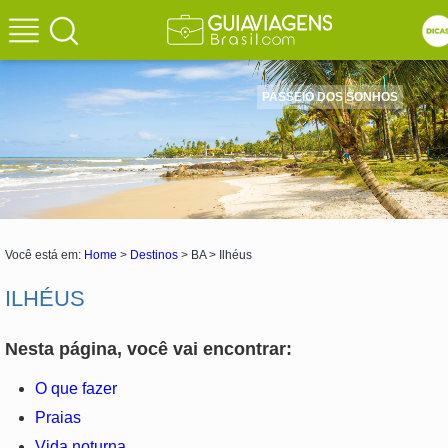
PASSEIO DOS SONHOS
Você está em:
Home
>
Destinos
> BA > Ilhéus
ILHÉUS
Nesta página, você vai encontrar:
O que fazer
Praias
Vida noturna