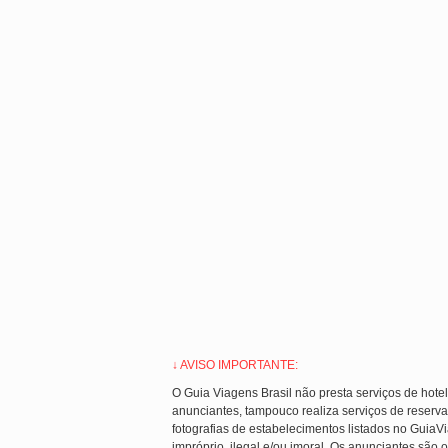
↓ AVISO IMPORTANTE:
O Guia Viagens Brasil não presta serviços de hote
anunciantes, tampouco realiza serviços de reserva
fotografias de estabelecimentos listados no Guia
impróprio, ilegal e/ou imoral. Os anunciantes são o