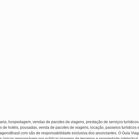
laria, hospedagem, vendas de pacotes de viagens, prestação de serviços turísticos
s de hotéis, pousadas, venda de pacotes de viagens, locação, passeios turísticos 
ViagensBrasil.com são de responsabilidade exclusiva dos anunciantes. O Guia Viag
s únicos responsáveis por publicar imagens de terceiros e propriedade intelectual (f