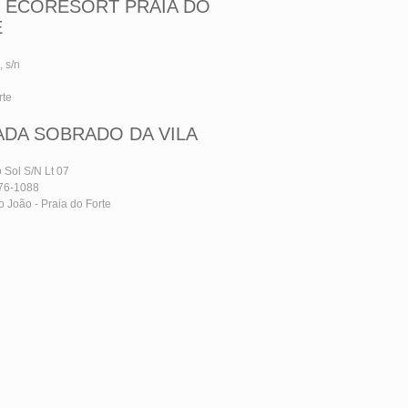
I ECORESORT PRAIA DO
E
, s/n
rte
DA SOBRADO DA VILA
 Sol S/N Lt 07
676-1088
 João - Praia do Forte