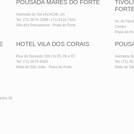
POUSADA MARES DO FORTE
TIVOL
FORT
Alameda do Sol (Av.ACM), s/n
Tel: (71) 3676-1599 / (71) 8110-7641
Av. do Farol
Vila dos Pescadores - Praia do Forte
Centro
Praia do Fo
E
HOTEL VILA DOS CORAIS
POUSA
Rua do Dourado S/N Lts 05, 06 e 07
Alameda do
Tel: (71) 3676-8000
Tel: (71) 3
Mata de São João - Praia do Forte
Mata de São
adra 39