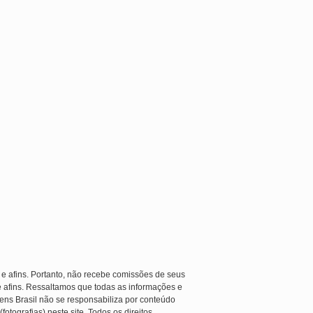
 e afins. Portanto, não recebe comissões de seus
e afins. Ressaltamos que todas as informações e
ens Brasil não se responsabiliza por conteúdo
otografias) neste site. Todos os direitos