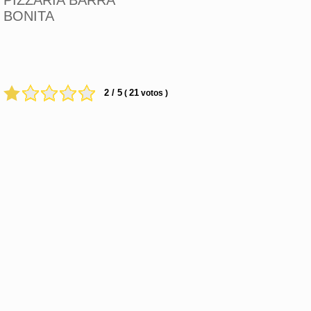
PIZZARIA BARRA
BONITA
2 / 5
21
(
votos )