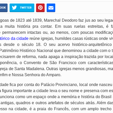
agoas de 1823 até 1839, Marechal Deodoro faz jus ao seu lega
a muita história pra contar. Em suas ruelas estreitas, é 
e permanecem intactas ou, ao menos, com poucas modificaçõ
stórico da cidade
reúne igrejas, humildes casas rústicas onde v
 desde o século 18. O seu acervo histórico-arquitetônico
Patrimônio Histórico Nacional que denominou a cidade com o t
cisarem de reforma, nada apaga a inspiração trazida por loc
ponência, o Convento de São Francisco com característica
 Igreja de Santa Madalena. Outras igrejas menos grandiosas,
onfim e Nossa Senhora do Amparo.
ade fica por conta do Palácio Provinciano, local onde nasceu 
figura importante a cidade leva o seu nome e preserva com esm
funciona como um espaço onde a memória e história do Brasil é
 antigas, quadros e outros artefatos de séculos atrás. Além da
esso na cidade, é a praia do Francês, com um amplo trecho