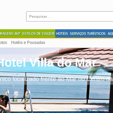
IMAGENS 360º
ESTILOS DE VIAGEM
HOTÉIS
SERVIÇOS TURÍSTICOS
AG
otos
Hotéis e Pousadas
Hotel Villa do Mar
nico localizado frente ao Mar no Centro d