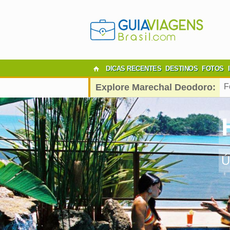
DICAS RECENTES
DESTINOS
FOTOS
Explore Marechal Deodoro:
F
Ú