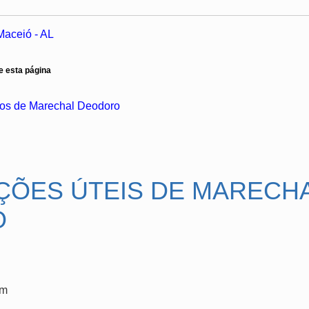
Maceió - AL
e esta página
os de Marechal Deodoro
ÇÕES ÚTEIS DE MARECH
O
km