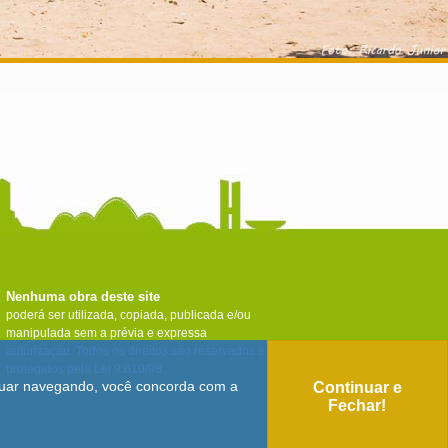
Nenhuma obra deste site
poderá ser utilizada, copiada, publicada e/ou
manipulada sem a prévia e expressa
autorização. Todos os direitos são reservados e
protegidos pela Lei 9.610/98.
tinuar navegando, você concorda com a
Continuar e
Fechar!