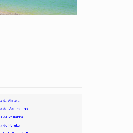
ia da Almada
aia de Maramduba
ia de Prumirim
ia do Puruba