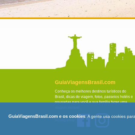
GuiaViagensBrasil.com
Conheça os melhores destinos turísticos do
Brasil, dicas de viagem, fotos, passeios hotéis e
pousadas para você e sua família fazer uma
viagem incrível.
GuiaViagensBrasil.com e os cookies
: A gente usa cookies par
Acompanhe: