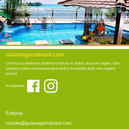
Hotel Villa do Mar
Único localizado frente ao Mar no Centro da Praia de Balneário Camboriú
GuiaViagensBrasil.com
Conheça os melhores destinos turísticos do Brasil, dicas de viagem, fotos,
passeios hotéis e pousadas para você e sua família fazer uma viagem
incrível.
Acompanhe:
Editorial
contato@guiaviagensbrasil.com