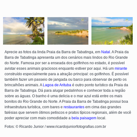
Aprecie as fotos da linda Praia da Barra de Tabatinga, em
Natal
. A Praia da
Barra de Tabatinga apresenta um dos cenários mais lindos do Rio Grande
do Norte. Famosa por ser a enseada dos golfinhos no estado, é possível
avistar esses animais graciosos enquanto estiver por aqui. Há um
mirante
construído especialmente para a atração principal: os golfinhos. É possível
também fazer um passeio de jangada ou barco para observar de perto os
brincalhões animais. A
Lagoa de Arituba
é outro ponto turístico da Praia da
Barra de Tabatinga. Dá para alugar pedalinhos e conhecer toda a região
sobre as águas. O banho é uma delicia e o mar azul está entre os mais
bonitos do Rio Grande do Norte. A Praia da Barra de Tabatinga possui boa
infraestrutura turística, com bares e
restaurantes
em cima das grandes
falésias que servem ótimos petiscos e pratos típicos regionais, além de você
poder apreciar com mais comodidade a
bela paisagem
local.
Fotos: © Ricardo Junior / www.ricardojuniorfotografias.com.br