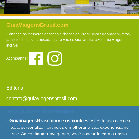
GuiaViagensBrasil.com
Conheça os melhores destinos turísticos do Brasil, dicas de viagem, fotos,
passeios hotéis e pousadas para você e sua família fazer uma viagem
incrível.
Acompanhe:
Editorial
contato@guiaviagensbrasil.com
Termos de Uso
-
Política de Privacidade
GuiaViagensBrasil.com e os cookies
© Copyright 2013 - 2026 - Guia Viagens Brasil -
Mapa do Site
: A gente usa cookies
para personalizar anúncios e melhorar a sua experiência no
site. Ao continuar navegando, você concorda com a nossa