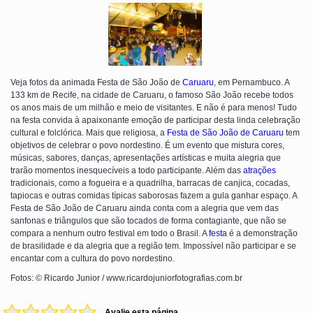
Veja fotos da animada Festa de São João de
Caruaru
, em Pernambuco. A
133 km de Recife, na cidade de Caruaru, o famoso São João recebe todos
os anos mais de um milhão e meio de visitantes. E não é para menos! Tudo
na festa convida à apaixonante emoção de participar desta linda celebração
cultural e folclórica. Mais que religiosa, a
Festa de São João de Caruaru
tem
objetivos de celebrar o povo nordestino. É um evento que mistura cores,
músicas, sabores, danças, apresentações artísticas e muita alegria que
trarão momentos inesquecíveis a todo participante. Além das
atrações
tradicionais, como a fogueira e a quadrilha, barracas de canjica, cocadas,
tapiocas e outras comidas típicas saborosas fazem a gula ganhar espaço. A
Festa de São João de Caruaru ainda conta com a alegria que vem das
sanfonas e triângulos que são tocados de forma contagiante, que não se
compara a nenhum outro festival em todo o Brasil. A
festa
é a demonstração
de brasilidade e da alegria que a região tem. Impossível não participar e se
encantar com a cultura do povo nordestino.
Fotos: © Ricardo Junior / www.ricardojuniorfotografias.com.br
Avalie esta página