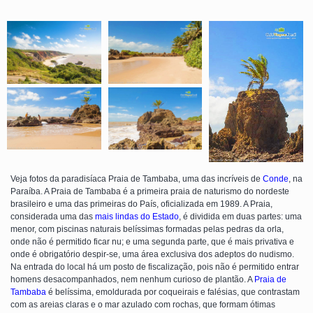
Veja fotos da paradisíaca Praia de Tambaba, uma das incríveis de
Conde
, na
Paraíba. A Praia de Tambaba é a primeira praia de naturismo do nordeste
brasileiro e uma das primeiras do País, oficializada em 1989. A Praia,
considerada uma das
mais lindas do Estado
, é dividida em duas partes: uma
menor, com piscinas naturais belíssimas formadas pelas pedras da orla,
onde não é permitido ficar nu; e uma segunda parte, que é mais privativa e
onde é obrigatório despir-se, uma área exclusiva dos adeptos do nudismo.
Na entrada do local há um posto de fiscalização, pois não é permitido entrar
homens desacompanhados, nem nenhum curioso de plantão. A
Praia de
Tambaba
é belíssima, emoldurada por coqueirais e falésias, que contrastam
com as areias claras e o mar azulado com rochas, que formam ótimas