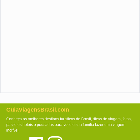
GuiaViagensBrasil.com
Conheça os melhores destinos turísticos do Brasil, dicas de viagem, fotos,
passeios hotéis e pousadas para você e sua família fazer uma viagem
incrível.