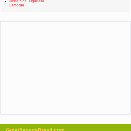
Passeio de Bugue em
Camocim
GuiaViagensBrasil.com