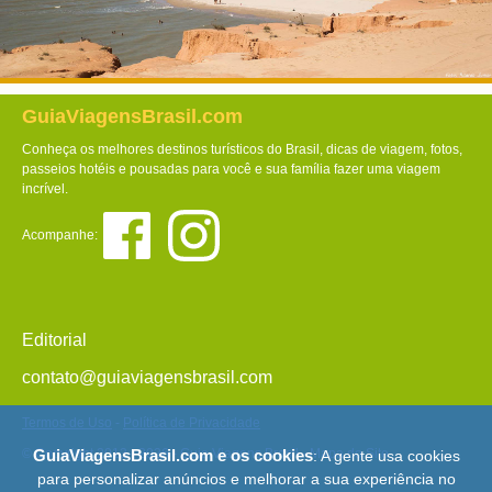
GuiaViagensBrasil.com
Conheça os melhores destinos turísticos do Brasil, dicas de viagem, fotos,
passeios hotéis e pousadas para você e sua família fazer uma viagem
incrível.
Acompanhe:
Editorial
contato@guiaviagensbrasil.com
Termos de Uso
-
Política de Privacidade
© Copyright 2013 - 2026 - Guia Viagens Brasil -
Mapa do Site
GuiaViagensBrasil.com e os cookies
: A gente usa cookies
para personalizar anúncios e melhorar a sua experiência no