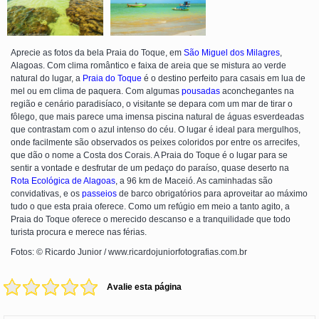
Aprecie as fotos da bela Praia do Toque, em
São Miguel dos Milagres
,
Alagoas. Com clima romântico e faixa de areia que se mistura ao verde
natural do lugar, a
Praia do Toque
é o destino perfeito para casais em lua de
mel ou em clima de paquera. Com algumas
pousadas
aconchegantes na
região e cenário paradisíaco, o visitante se depara com um mar de tirar o
fôlego, que mais parece uma imensa piscina natural de águas esverdeadas
que contrastam com o azul intenso do céu. O lugar é ideal para mergulhos,
onde facilmente são observados os peixes coloridos por entre os arrecifes,
que dão o nome a Costa dos Corais. A Praia do Toque é o lugar para se
sentir a vontade e desfrutar de um pedaço do paraíso, quase deserto na
Rota Ecológica de Alagoas
, a 96 km de Maceió. As caminhadas são
convidativas, e os
passeios
de barco obrigatórios para aproveitar ao máximo
tudo o que esta praia oferece. Como um refúgio em meio a tanto agito, a
Praia do Toque oferece o merecido descanso e a tranquilidade que todo
turista procura e merece nas férias.
Fotos: © Ricardo Junior / www.ricardojuniorfotografias.com.br
Avalie esta página